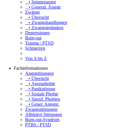
• Spinnenangst
• General. Ängste
Zwänge
• Übersicht
• Zwangshandlungen
• Zwangsgedanken
Depressionen
Burn-out
Trauma / PTSD
Schmerzen
Von A bis Z
Fachinformationen
Angststörungen
• Übersicht
• Agoraphobie
• Panikstörung
• Soziale Phobie
• Spezif. Phobien
• Gener. Angstst.
Zwangsstörungen
Affektive Störungen
Burn-out-Syndrom
PTBS / PTSD