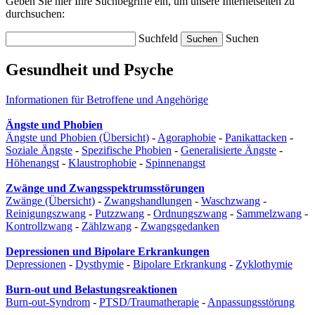
Geben Sie hier Ihre Suchbegriffe ein, um unsere Internetseiten zu
durchsuchen:
Suchfeld
Suchen
Gesundheit und Psyche
Informationen für Betroffene und Angehörige
Ängste und Phobien
Ängste und Phobien (Übersicht)
-
Agoraphobie
-
Panikattacken
-
Soziale Ängste
-
Spezifische Phobien
-
Generalisierte Ängste
-
Höhenangst
-
Klaustrophobie
-
Spinnenangst
Zwänge und Zwangsspektrumsstörungen
Zwänge (Übersicht)
-
Zwangshandlungen
-
Waschzwang
-
Reinigungszwang
-
Putzzwang
-
Ordnungszwang
-
Sammelzwang
-
Kontrollzwang
-
Zählzwang
-
Zwangsgedanken
Depressionen und Bipolare Erkrankungen
Depressionen
-
Dysthymie
-
Bipolare Erkrankung
-
Zyklothymie
Burn-out und Belastungsreaktionen
Burn-out-Syndrom
-
PTSD/Traumatherapie
-
Anpassungsstörung