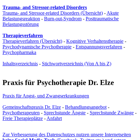
Trauma- and Stressor-related Disorders
Trauma- and Stressor-related Disorders (Übersicht)
-
Akute
Belastungsreaktion
-
Burn-out-Syndrom
-
Posttraumatische
Belastungsstörung
Therapieverfahren
Therapieverfahren (Übersicht)
-
Kognitive Verhaltenstherapie
-
Psychodynamische Psychotherapie
-
Entspannungsverfahren
-
Psychopharmaka
Inhaltsverzeichnis
-
Stichwortverzeichnis (Von A bis Z)
Praxis für Psychotherapie Dr. Elze
Praxis für Angst- und Zwangs­erkrankungen
Gemeinschaftspraxis Dr. Elze
-
Behandlungsangebot
-
Psychotherapeuten
-
Sprechstunde Ängste
-
Sprechstunde Zwänge
-
Freie Therapieplätze
-
Anfahrt
Zur Verbesserung des Datenschutzes nutzen unsere Internetseiten