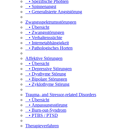
• Spezifische Phobien
• Spinnenangst
• Generalisierte Angststörung
Zwangsspektrumsstörungen
• Übersicht
• Zwangsstörungen
• Verhaltenssüchte
• Internetabhängigkeit
• Pathologisches Horten
Affektive Störungen
• Übersicht
• Depressive Störungen
• Dysthyme Störung
• Bipolare Störungen
• Zyklothyme Störung
Trauma- and Stressor-related Disorders
• Übersicht
• Anpassungsstörung
• Burn-out-Syndrom
• PTBS / PTSD
Therapieverfahren