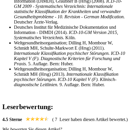
Information (DIMDI), Graubner B (Hrsg) (2008).
ICD-10-
GM 2009 - Systematisches Verzeichnis: Internationale
statistische Klassifikation der Krankheiten und verwandter
Gesundheitsprobleme - 10. Revision - German Modification.
Deutscher Ärzte-Verlag.
Deutsches Institut für Medizinische Dokumentation und
Information - DIMDI (2014).
ICD-10-GM Version 2015,
Systematisches Verzeichnis.
Köln.
Weltgesundheitsorganisation; Dilling H, Mombour W,
Schmidt MH, Schulte-Markwort E (Hrsg) (2011).
Internationale Klassifikation psychischer Störungen. ICD-10
Kapitel V (F). Diagnostische Kriterien für Forschung und
Praxis.
5. Auflage. Bern: Huber.
Weltgesundheitsorganisation; Dilling H, Mombour W,
Schmidt MH (Hrsg) (2013).
Internationale Klassifikation
psychischer Störungen. ICD-10 Kapitel V (F). Klinisch-
diagnostische Leitlinien.
9. Auflage. Bern: Huber.
Leserbewertung:
4.5
Sterne
(
7
Leser haben diesen Artikel bewertet.)
Wie bewerten Sie diesen Artikel?