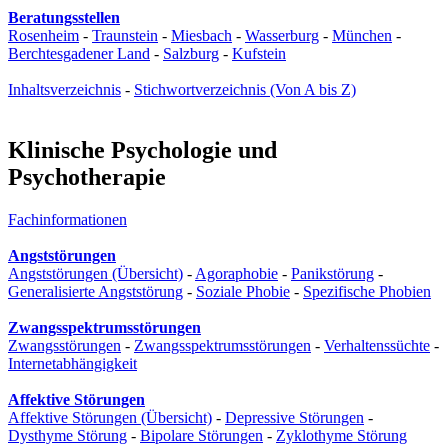
Beratungsstellen
Rosenheim
-
Traunstein
-
Miesbach
-
Wasserburg
-
München
-
Berchtesgadener Land
-
Salzburg
-
Kufstein
Inhaltsverzeichnis
-
Stichwortverzeichnis (Von A bis Z)
Klinische Psychologie und
Psychotherapie
Fachinformationen
Angststörungen
Angststörungen (Übersicht)
-
Agoraphobie
-
Panikstörung
-
Generalisierte Angststörung
-
Soziale Phobie
-
Spezifische Phobien
Zwangsspektrumsstörungen
Zwangsstörungen
-
Zwangsspektrumsstörungen
-
Verhaltenssüchte
-
Internetabhängigkeit
Affektive Störungen
Affektive Störungen (Übersicht)
-
Depressive Störungen
-
Dysthyme Störung
-
Bipolare Störungen
-
Zyklothyme Störung